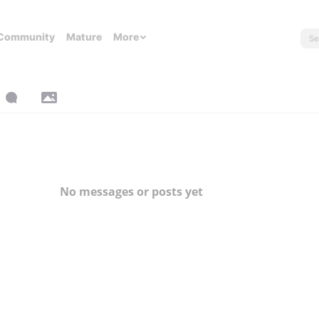
Community
Mature
More
No messages or posts yet