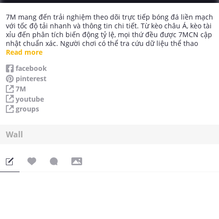
7M mang đến trải nghiệm theo dõi trực tiếp bóng đá liền mạch
với tốc độ tải nhanh và thông tin chi tiết. Từ kèo châu Á, kèo tài
xỉu đến phân tích biến động tỷ lệ, mọi thứ đều được 7MCN cập
nhật chuẩn xác. Người chơi có thể tra cứu dữ liệu thể thao
trước trận để hỗ trợ nhận định kết quả hiệu quả hơn.
Read more
Thông tin liên hệ:
facebook
Website: https://7mvnn.net/
pinterest
Địa chỉ: 1096 Đ. Chiêu Liêu, Tân Đông Hiệp, Dĩ An, Bình Dương,
Việt Nam
7M
Số Điện Thoại: 0914289014
youtube
Email: 7mvnnnet@gmail.com
groups
#7m #7mcn #7m_cn #tyle7m #tyso7m
https://www.facebook.com/7MVNNNET/
https://www.youtube.com/@7MVNNNET
Wall
https://groups.google.com/g/7mvnnnet
https://www.pinterest.com/7MVNNNET/_profile/
https://soundcloud.com/7-m-641544235
https://medium.com/@7mvnnnet/about
https://x.com/7mvnnnet
https://www.tumblr.com/7mvnnnet
https://vimeo.com/7mvnnnet
https://500px.com/p/7mvnnnet?view=photos
https://www.vevioz.com/7mvnnnet