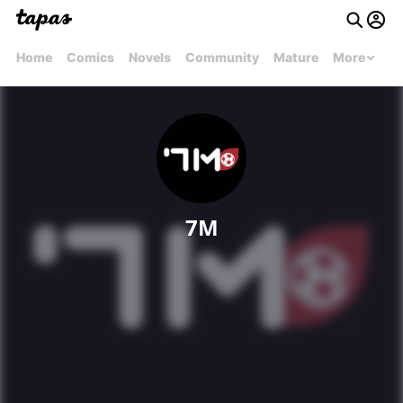
Home
Comics
Novels
Community
Mature
More
7M