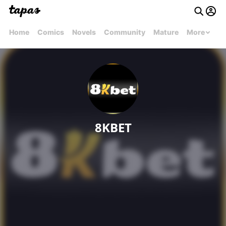
Home
Comics
Novels
Community
Mature
More
8KBET