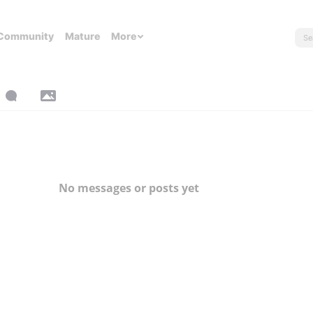
Community
Mature
More
No messages or posts yet