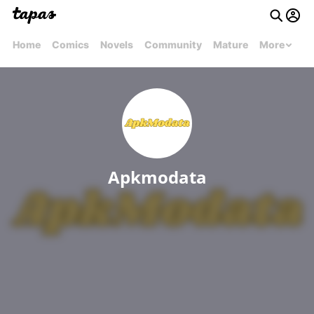
Home
Comics
Novels
Community
Mature
More
Apkmodata