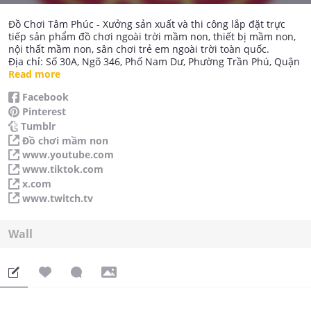
Đồ Chơi Tâm Phúc - Xưởng sản xuất và thi công lắp đặt trực
tiếp sản phẩm đồ chơi ngoài trời mầm non, thiết bị mầm non,
nội thất mầm non, sân chơi trẻ em ngoài trời toàn quốc.
Địa chỉ: Số 30A, Ngõ 346, Phố Nam Dư, Phường Trần Phú, Quận
Hoàng Mai, Hà Nội
Read more
Hotline: 0862 888 679.
Facebook
Website: https://dochoitamphuc.com/
Pinterest
Tumblr
Đồ chơi mầm non
www.youtube.com
www.tiktok.com
x.com
www.twitch.tv
Wall