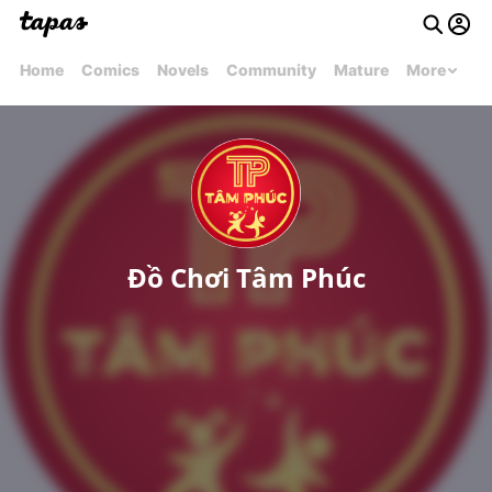
Home
Comics
Novels
Community
Mature
More
Đồ Chơi Tâm Phúc