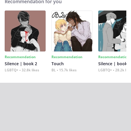
Recommendation for you
Recommendation
Recommendation
Recommendation
Silence | book 2
Touch
Silence | book 1
LGBTQ+
32.8k likes
BL
15.7k likes
LGBTQ+
28.2k lik