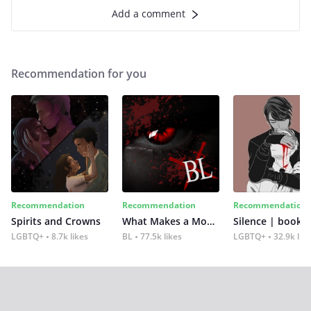
Add a comment
Recommendation for you
Recommendation
Recommendation
Recommendation
Spirits and Crowns
What Makes a Monster
Silence | book 2
LGBTQ+
8.7k likes
BL
77.5k likes
LGBTQ+
32.9k lik