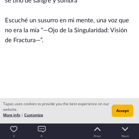
se tiñó de sangre y sombra
Escuché un susurro en mi mente, una voz que
no era la mía “—Ojo de la Singularidad: Visión
de Fractura—”.
Tapas uses cookies to provide you the best experience on our
website.
Accept
More info
|
Customize
3
0
Prev
Next