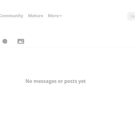
Community
Mature
More
No messages or posts yet