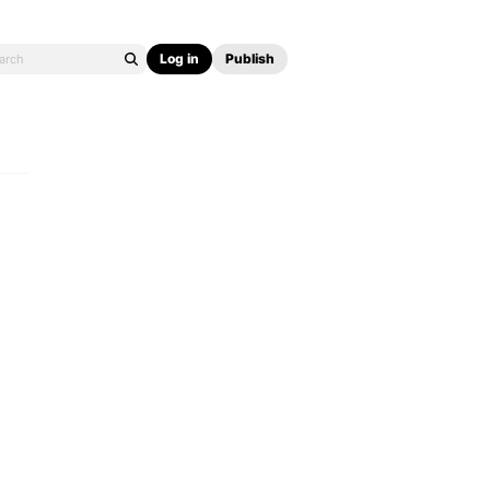
Log in
Publish