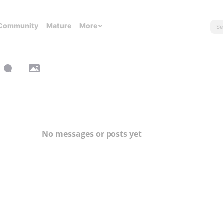
Community
Mature
More
No messages or posts yet