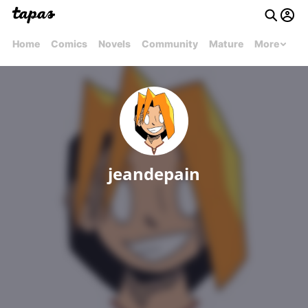
Home
Comics
Novels
Community
Mature
More
jeandepain