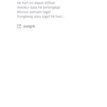
hk hari ini dapat dilihat
melalui data hk terlengkap
khusus pemain togel
hongkong atau togel hk hari
ini.
justgrk