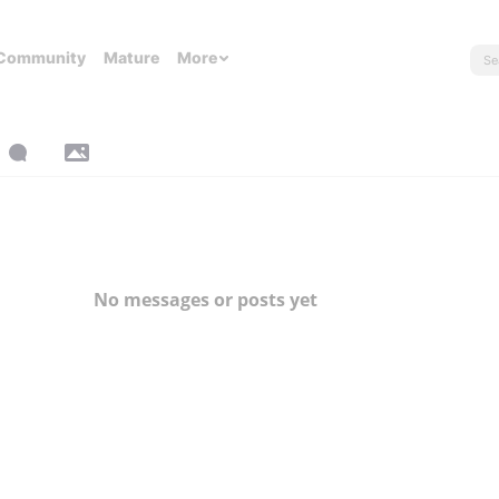
Community
Mature
More
No messages or posts yet