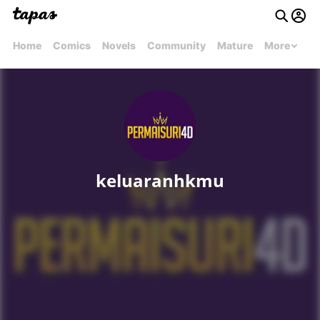
Home
Comics
Novels
Community
Mature
More
keluaranhkmu