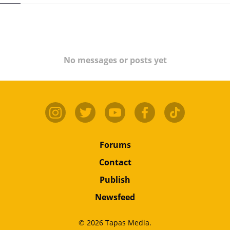
No messages or posts yet
Forums
Contact
Publish
Newsfeed
© 2026 Tapas Media.