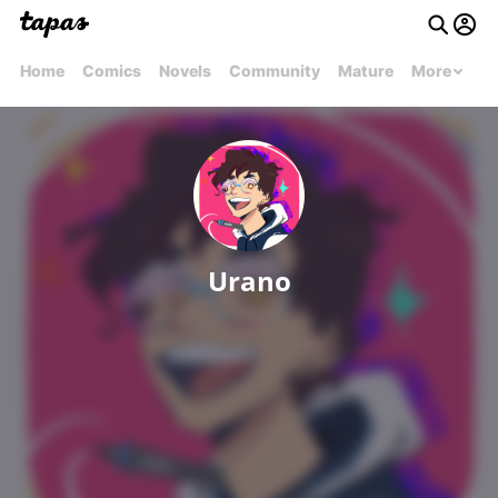
Home
Comics
Novels
Community
Mature
More
Urano