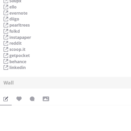
máy phát điện xoay chiều :
500px
https://mayphatdienvogia.com/may-phat-dien-xoay-chieu/
ello
evernote
diigo
pearltrees
folkd
instapaper
reddit
scoop.it
getpocket
behance
linkedin
Wall