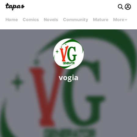
Home
Comics
Novels
Community
Mature
More
vogia