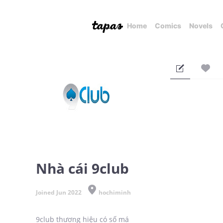
Home
Comics
Novels
Nhà cái 9club
Joined Jun 2022
hochiminh
9club thương hiệu có số má