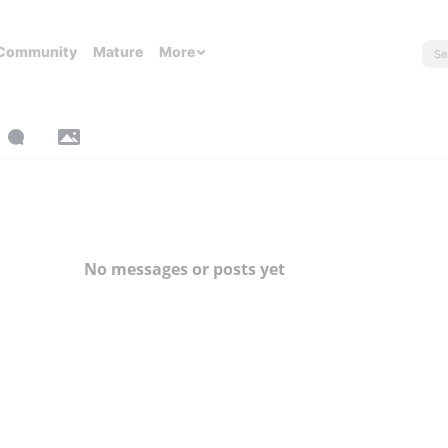
Community
Mature
More
No messages or posts yet