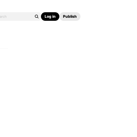
Log in
Publish