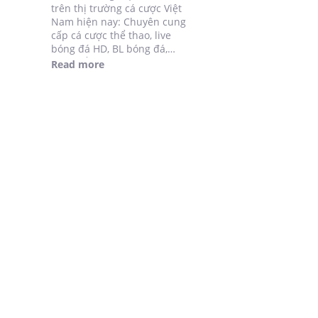
trên thị trường cá cược Việt
Nam hiện nay: Chuyên cung
cấp cá cược thể thao, live
bóng đá HD, BL bóng đá,
bóng rổ... 9Club hiện nay là
Read more
một trong những nhà cung
cấp các sản phẩm chơi game
cá cược trực tuyến trên toàn
thế giới, cung cấp hàng loạt
các sản phẩm cờ bạc trực
tuyến cao cấp và các trò chơi
trong một môi trường an toàn
và thân thiện. 9club có thể
khẳng định mình là một
trong những công ty game cá
cược được tin tưởng và đáng
tin cậy nhất trên thị trường
hiện nay.
Website:
https://nhacai9club.com/
Địa chỉ: Thủ Đức, Thành phố
Hồ Chí Minh, Việt Nam
Hotline: +84 329 328 999