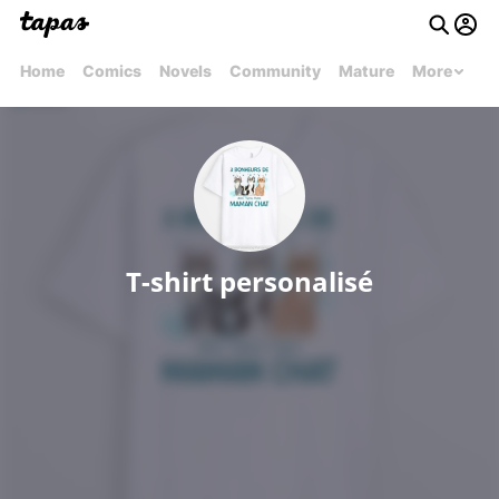
Home
Comics
Novels
Community
Mature
More
T-shirt personalisé