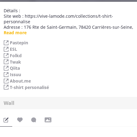
Détails :
Site web : https://vive-lamode.com/collections/t-shirt-
personnalise
Adresse : 176 Rte de Saint-Germain, 78420 Carrières-sur-Seine,
Paris
Read more
#t-shirtsurmesure, #t-shirtpersonalisévivelamode, #t-
Pastepin
shirtpersonalisé, #t-shirtpersonnalisépourhomme, #t-
ESL
shirtpersonnalisépourfemme, #t-shirtpersonnalisépourenfant,
#t-shirtpersonnalisépourcadeau, #t-shirt
Folkd
personnalisépourpapa, #t-shirt personnalisépourmaman
Twak
Qiita
Issuu
About.me
T-shirt personalisé
Wall