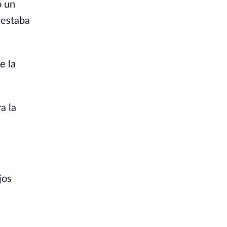
ó un
 estaba
e la
a la
jos