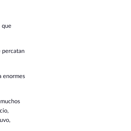
s que
e percatan
la enormes
o muchos
cio,
tuvo,