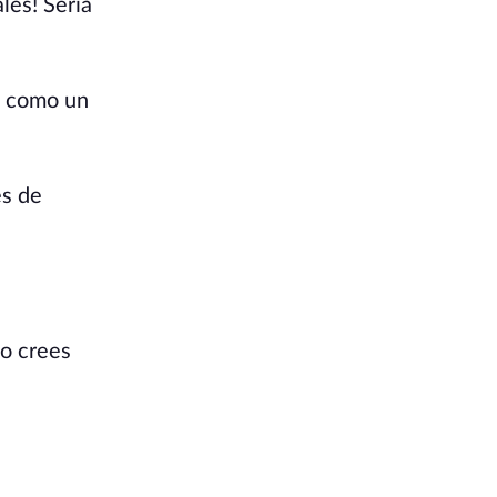
les! Sería
n como un
es de
no crees