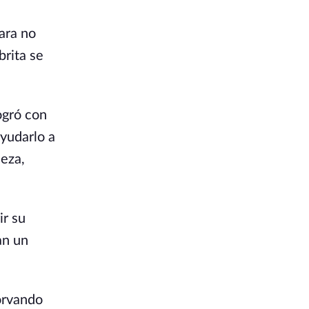
ara no
brita se
ogró con
ayudarlo a
leza,
ir su
an un
orvando