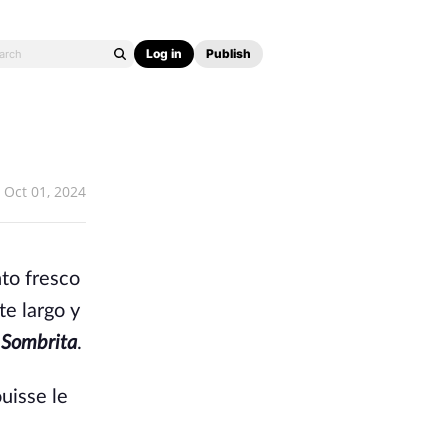
Log in
Publish
Oct 01, 2024
nto fresco
te largo y
,
Sombrita
.
uisse le