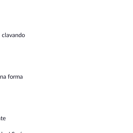
, clavando
una forma
nte