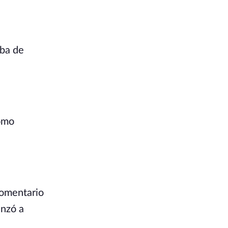
aba de
Como
comentario
enzó a