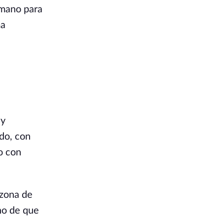
 mano para
ma
 y
do, con
o con
 zona de
cho de que