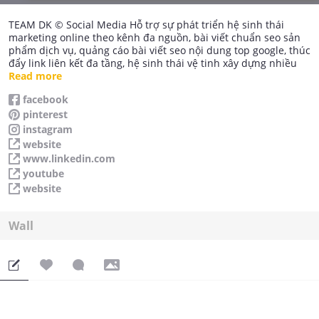
TEAM DK © Social Media Hỗ trợ sự phát triển hệ sinh thái
marketing online theo kênh đa nguồn, bài viết chuẩn seo sản
phẩm dịch vụ, quảng cáo bài viết seo nội dung top google, thúc
đẩy link liên kết đa tầng, hệ sinh thái vệ tinh xây dựng nhiều
năm, tăng thứ hạng website của bạn, một bài viết đi trên 10
Read more
kênh chất lượng, hàng nghìn liên kết từ web 2.0 fanpage hàng
facebook
100 nghìn theo dõi, youtube hàng nghìn view trong thời gian
pinterest
ngắn...
Website: https://dongkhai.com
instagram
Văn Phòng: Số 97/4 Đường số 10, Phường 15, Quận Gò Vấp,
website
Tp.Hồ Chí Minh
www.linkedin.com
Điện thoại: 0901.83.1617 Hỗ Trợ Kỹ Thuật
youtube
Email: dongkhai.com@gmail.com
website
Fanpage: https://vi-vn.facebook.com/dongkhaicom
Wall