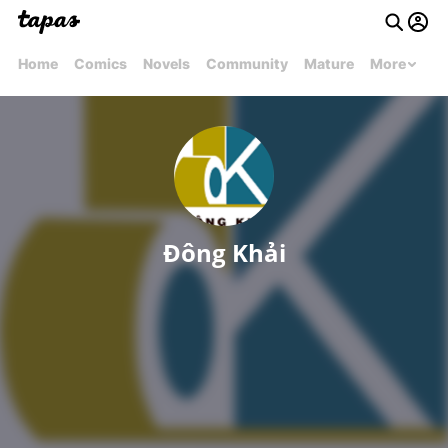
Home
Comics
Novels
Community
Mature
More
Đông Khải