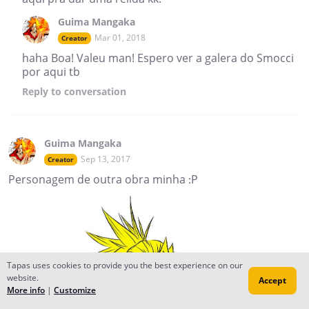
Guima Mangaka
Mar 01, 2018
Creator
haha Boa! Valeu man! Espero ver a galera do Smocci
por aqui tb
Reply
to conversation
Guima Mangaka
Sep 13, 2017
Creator
Personagem de outra obra minha :P
Tapas uses cookies to provide you the best experience on our
website.
Accept
More info
|
Customize