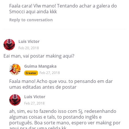
Faala cara! Vlw mano! Tentando achar a galera do
Smocci aqui ainda kkk
Reply
to conversation
Luis Victor
Feb 20, 2018
Eai man, vai postar making aqui?
Guima Mangaka
Feb 27, 2018
Creator
Faala mano! Acho que vou. to pensando em dar
umas editadas antes de postar
Luis Victor
Feb 27, 2018
ah, sim, eu to fazendo isso com Sj, redesenhando
algumas coisas e tals, to postando inglês e
português. Boa sorte mano, espero ver making por
aqui pra dar uma relida kk.