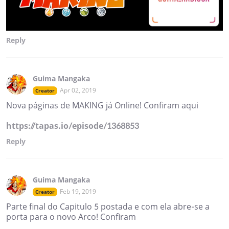
Reply
Guima Mangaka
Apr 02, 2019
Creator
Nova páginas de MAKING já Online! Confiram aqui
https://tapas.io/episode/1368853
Reply
Guima Mangaka
Feb 19, 2019
Creator
Parte final do Capitulo 5 postada e com ela abre-se a
porta para o novo Arco! Confiram