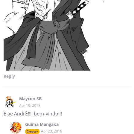
Reply
Maycon SB
Apr 19, 2018
E ae AndrÈ!!!! bem-vindo!!!
Guima Mangaka
Apr 23, 2018
Creator