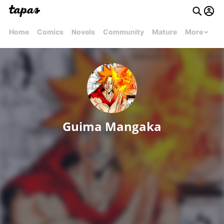
Home
Comics
Novels
Community
Mature
More
Guima Mangaka