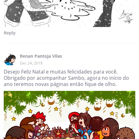
Reply
Renan Pantoja Vilas
Dec 24, 2018
Desejo Feliz Natal e muitas felicidades para você.
Obrigado por acompanhar Sambo, agora no início do
ano teremos novas páginas então fique de olho.