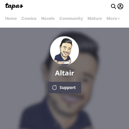
Home
Comics
Novels
Community
Mature
More
Altair
Support