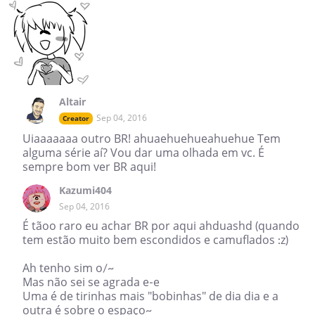
Altair
Sep 04, 2016
Creator
Uiaaaaaaa outro BR! ahuaehuehueahuehue Tem
alguma série aí? Vou dar uma olhada em vc. É
sempre bom ver BR aqui!
Kazumi404
Sep 04, 2016
É tãoo raro eu achar BR por aqui ahduashd (quando
tem estão muito bem escondidos e camuflados :z)
Ah tenho sim o/~
Mas não sei se agrada e-e
Uma é de tirinhas mais "bobinhas" de dia dia e a
outra é sobre o espaço~