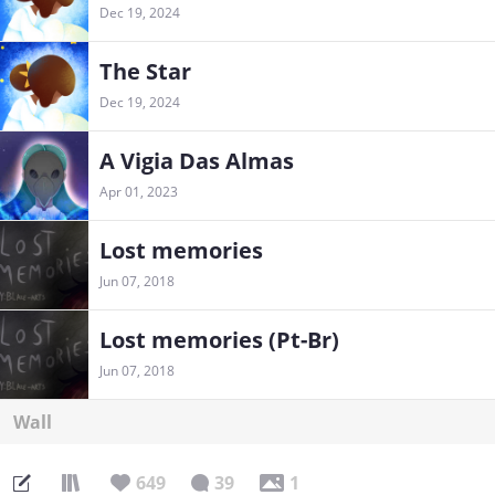
Dec 19, 2024
The Star
Dec 19, 2024
A Vigia Das Almas
Apr 01, 2023
Lost memories
Jun 07, 2018
Lost memories (Pt-Br)
Jun 07, 2018
Wall
649
39
1