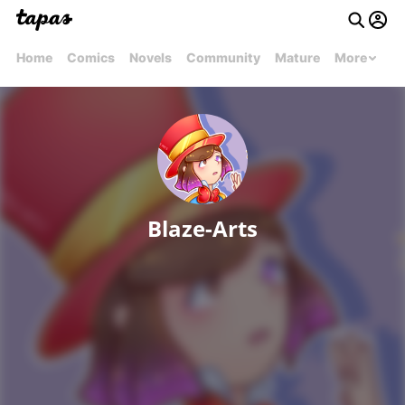
Home
Comics
Novels
Community
Mature
More
Blaze-Arts