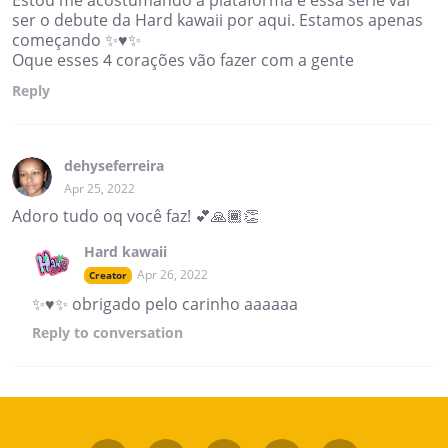
Estou me acostumando a plataforma e essa série vai
ser o debute da Hard kawaii por aqui. Estamos apenas
começando ✨♥️✨
Oque esses 4 corações vão fazer com a gente
Reply
dehyseferreira
Apr 25, 2022
Adoro tudo oq você faz! 💕🙏🏾👏
Hard kawaii
Apr 26, 2022
Creator
✨♥️✨ obrigado pelo carinho aaaaaa
Reply
to conversation