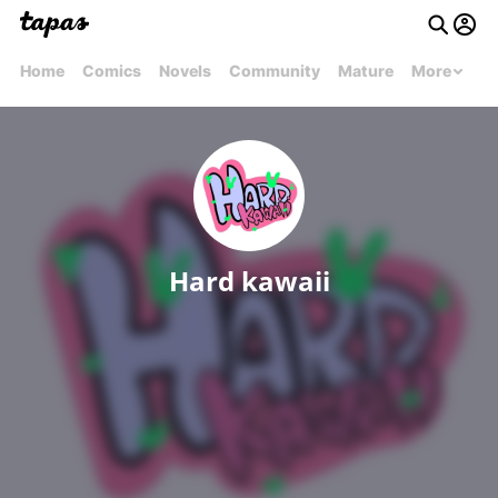
Home
Comics
Novels
Community
Mature
More
Hard kawaii