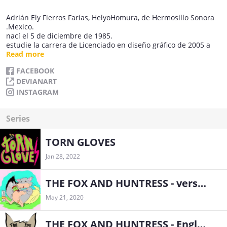
Adrián Ely Fierros Farías, HelyoHomura, de Hermosillo Sonora
.Mexico.
nací el 5 de diciembre de 1985.
estudie la carrera de Licenciado en diseño gráfico de 2005 a
2010
Read more
FACEBOOK
actualmente realizando un web comic “TornGloves” para
DEVIANART
mostrar mi trabajo como diseñador / ilustrador , además de
ser mi trabajo de titulación ,actualmente aun continuo
INSTAGRAM
elaborándolo
tambien realizo pequeños trabajos como FreeLancer Diseño de
Series
tarjetas de presentación, Diseño de Logotipo Ilustración de
cuento, Ilustraciones personalizadas a pedido por el cliente
(comic, manga, SD)
TORN GLOVES
Jan 28, 2022
THE FOX AND HUNTRESS - version en Español
May 21, 2020
THE FOX AND HUNTRESS - English Version