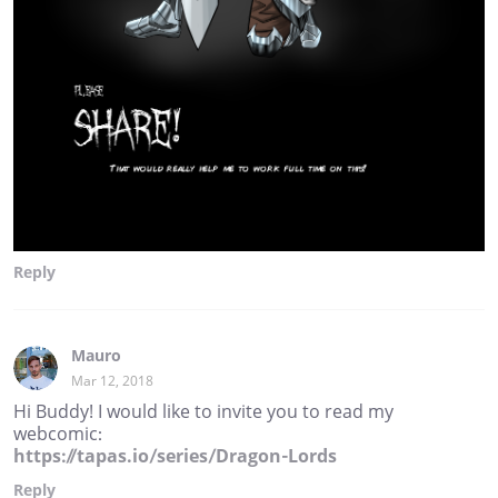
Reply
Mauro
Mar 12, 2018
Hi Buddy! I would like to invite you to read my
webcomic:
https://tapas.io/series/Dragon-Lords
Reply