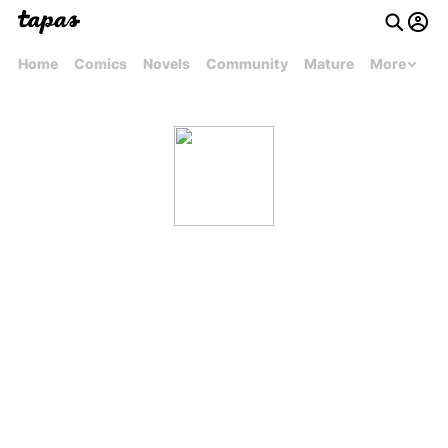
Home
Comics
Novels
Community
Mature
More
El Helyo Homura