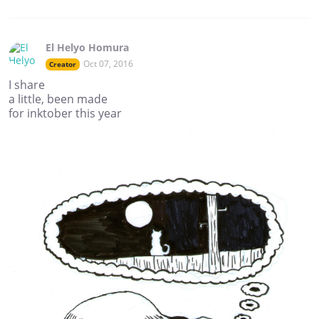
El Helyo Homura
Oct 07, 2016
Creator
I share
a little, been made
for inktober this year