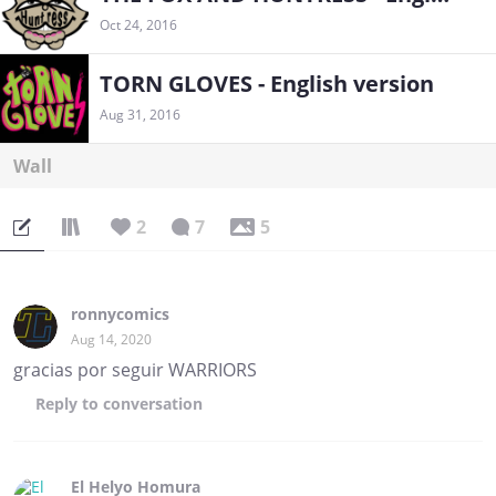
Oct 24, 2016
TORN GLOVES - English version
Aug 31, 2016
Wall
2
7
5
ronnycomics
Aug 14, 2020
gracias por seguir WARRIORS
Reply
to conversation
El Helyo Homura