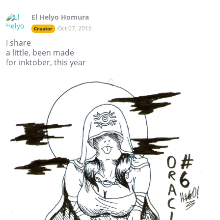
El Helyo Homura
Oct 07, 2016
Creator
I share
a little, been made
for inktober, this year