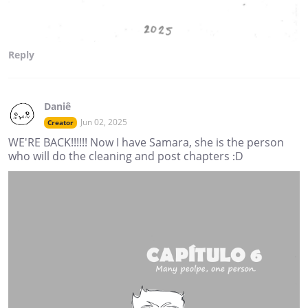
Reply
Daniê
Jun 02, 2025
Creator
WE'RE BACK!!!!!! Now I have Samara, she is the person
who will do the cleaning and post chapters :D