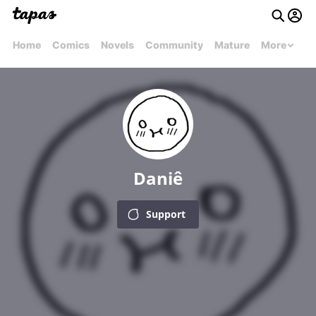
Home
Comics
Novels
Community
Mature
More
Daniê
Support