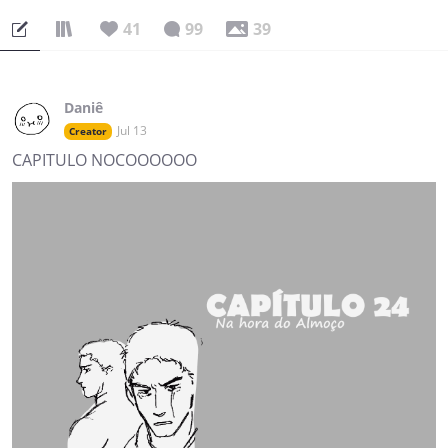
41
99
39
Daniê
Jul 13
Creator
CAPITULO NOCOOOOOO