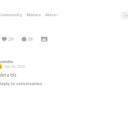
Community
Mature
More
29
38
oninho
Apr 06, 2020
r
lera blz
Reply
to conversation