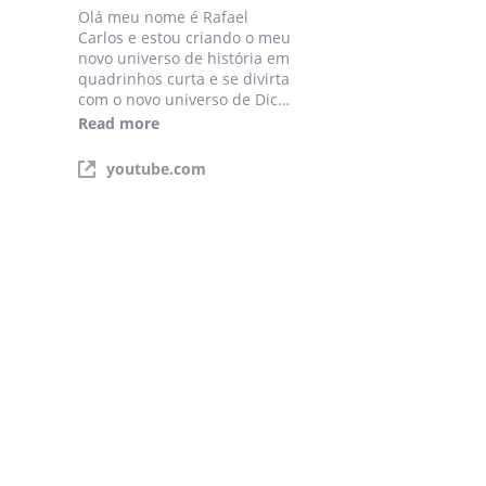
Olá meu nome é Rafael
Carlos e estou criando o meu
novo universo de história em
quadrinhos curta e se divirta
com o novo universo de Dick
doninho
Read more
Twitter :Confira Rafael Carlos
youtube.com
(@DickDoninho):
https://twitter.com/DickDon
inho?s=09