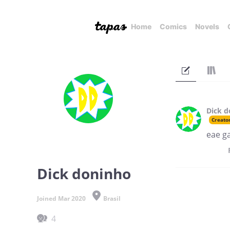
Home
Comics
Novels
Dick d
Creato
eae ga
Dick doninho
Joined Mar 2020
Brasil
4