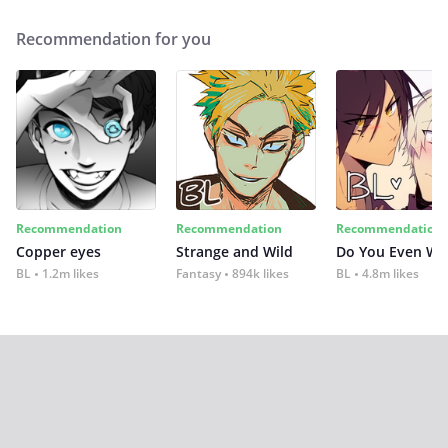
Recommendation for you
Recommendation
Recommendation
Recommendation
Copper eyes
Strange and Wild
Do You Even Wi
BL
1.2m likes
Fantasy
894k likes
BL
4.8m likes