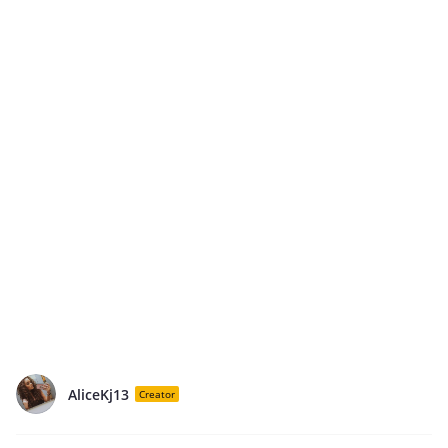
AliceKj13
Creator