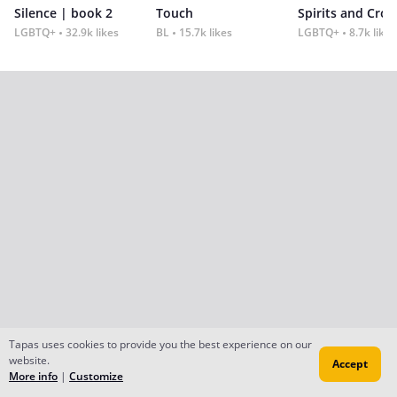
Silence | book 2
Touch
Spirits and Cro
LGBTQ+
32.9k likes
BL
15.7k likes
LGBTQ+
8.7k likes
Tapas uses cookies to provide you the best experience on our
website.
Accept
More info
|
Customize