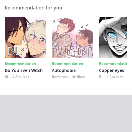
Recommendation for you
Recommendation
Recommendation
Recommendation
Do You Even Witch
Autophobia
Copper eyes
BL
4.8m likes
Romance
1m likes
BL
1.2m likes