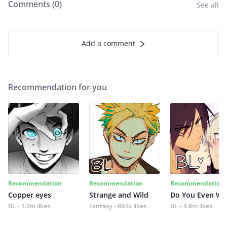
Comments (
0
)
See all
Add a comment
Recommendation for you
Recommendation
Recommendation
Recommendation
Copper eyes
Strange and Wild
Do You Even Wi
BL
1.2m likes
Fantasy
894k likes
BL
4.8m likes