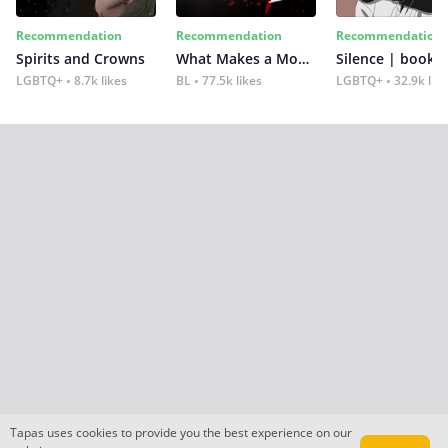
Recommendation
Recommendation
Recommendation
Spirits and Crowns
What Makes a Monster
Silence | book 2
LGBTQ+
8.7k likes
BL
77.5k likes
LGBTQ+
32.9k lik
Tapas uses cookies to provide you the best experience on our