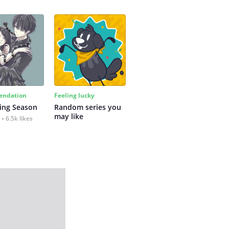
ndation
Feeling lucky
ing Season
Random series you 
may like
6.5k likes