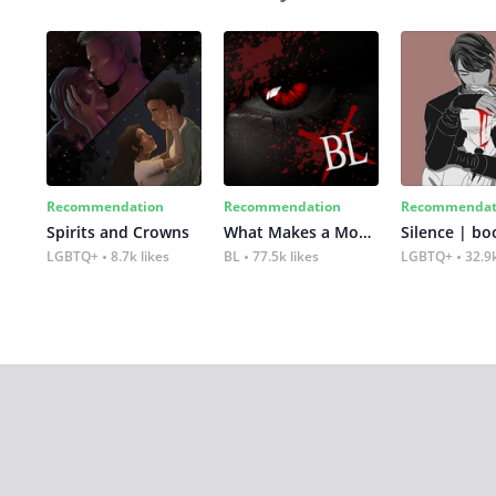
Recommendation
Recommendation
Recommendat
Spirits and Crowns
What Makes a Monster
Silence | bo
LGBTQ+
8.7k likes
BL
77.5k likes
LGBTQ+
32.9k