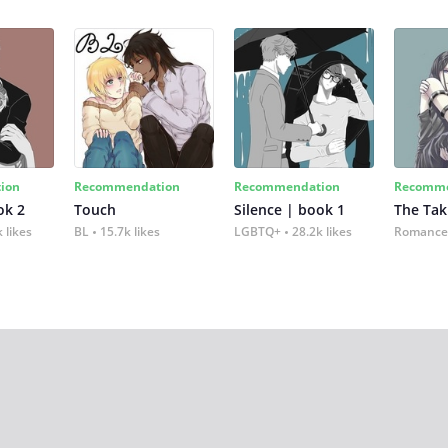
ion
Recommendation
Recommendation
Recomme
ok 2
Touch
Silence | book 1
The Tak
 likes
BL
15.7k likes
LGBTQ+
28.2k likes
Romance