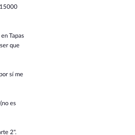
e 15000
i en Tapas
 ser que
 por sí me
 (no es
rte 2".