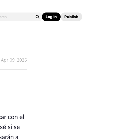
Log in
Publish
Apr 09, 2026
car con el
sé si se
sarán a