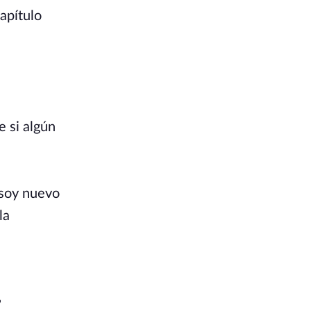
Capítulo
e si algún
 soy nuevo
la
?