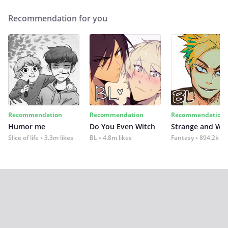
Recommendation for you
Recommendation
Recommendation
Recommendation
Humor me
Do You Even Witch
Strange and Wil
Slice of life
3.3m likes
BL
4.8m likes
Fantasy
894.2k lik