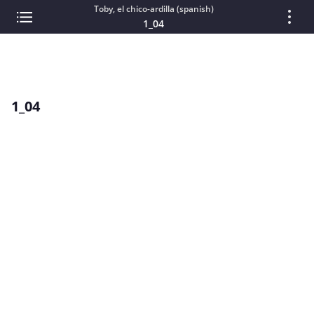
Toby, el chico-ardilla (spanish)
1_04
1_04