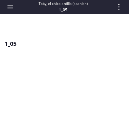
Toby, el chico-ardilla (spanish)
1_05
1_05