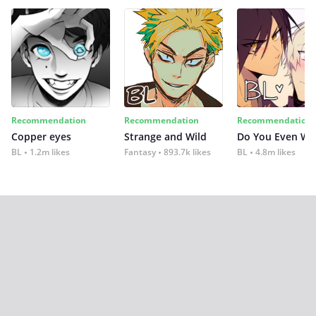
Recommendation
Recommendation
Recommendation
Copper eyes
Strange and Wild
Do You Even Wi
BL
1.2m likes
Fantasy
893.7k likes
BL
4.8m likes