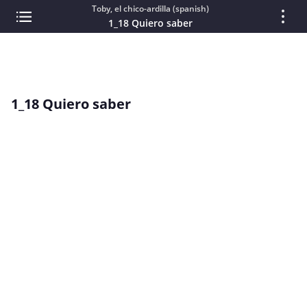
Toby, el chico-ardilla (spanish)
1_18 Quiero saber
1_18 Quiero saber