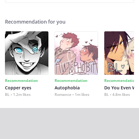
Recommendation for you
Recommendation
Recommendation
Recommendation
Copper eyes
Autophobia
Do You Even Wi
BL
1.2m likes
Romance
1m likes
BL
4.8m likes