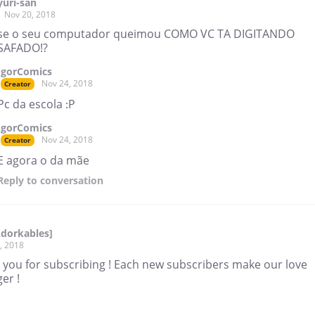
yuri-san
Nov 20, 2018
se o seu computador queimou COMO VC TA DIGITANDO
SAFADO!?
IgorComics
Nov 24, 2018
Creator
Pc da escola :P
IgorComics
Nov 24, 2018
Creator
E agora o da mãe
Reply
to conversation
Adorkables]
, 2018
 you for subscribing ! Each new subscribers make our love
er !