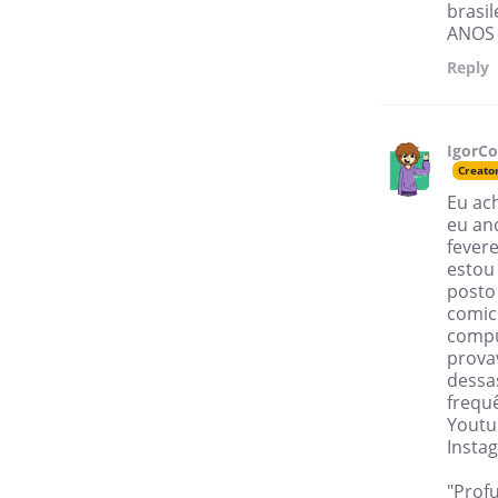
brasil
ANOS 2
Reply
IgorC
Creato
Eu ac
eu an
fever
estou
posto
comic 
compu
prova
dessa
frequ
Youtu
Insta
"Prof