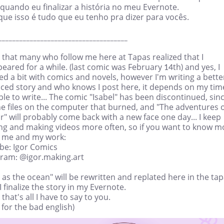
quando eu finalizar a história no meu Evernote.
que isso é tudo que eu tenho pra dizer para vocês.
_____________________________________
k that many who follow me here at Tapas realized that I
eared for a while. (last comic was February 14th) and yes, I
d a bit with comics and novels, however I'm writing a bette
ced story and who knows I post here, it depends on my tim
ble to write... The comic "Isabel" has been discontinued, sinc
he files on the computer that burned, and "The adventures o
r" will probably come back with a new face one day... I keep
ng and making videos more often, so if you want to know m
 me and my work:
be: Igor Comics
gram: @igor.making.art
as the ocean" will be rewritten and replated here in the ta
 finalize the story in my Evernote.
k that's all I have to say to you.
 for the bad english)