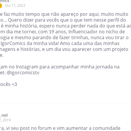
omics
Oct 17, 2022
r
ue faz muito tempo que não apareço por aqui, muito muito
... Quero dizer para vocês que o que tem nesse perfil do
 é minha história, espero nunca perder nada do que está aq
em dia me tornei, com 19 anos, Influenciador no nicho de
logia e mesmo parando de fazer tirinhas, nunca vou tirar o
IgorComics da minha vida! Amo cada uma das minhas
nagens e histórias, e um dia vou aparecer com um projeto
e.
gam no Instagram para acompanhar minha jornada na
net: @igorcomicstv
ocês <3
_nel
2, 2019
ara, vi seu post no forum e vim aumentar a comunidade