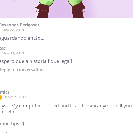
Desenhos Perigosos
May 22, 2019
aguardando então...
Zac
May 30, 2019
espero que a história fique legal!
Reply
to conversation
omics
Nov 05, 2018
r
uys... My computer burned and I can't draw anymore, if you
o help...
ome tips :')