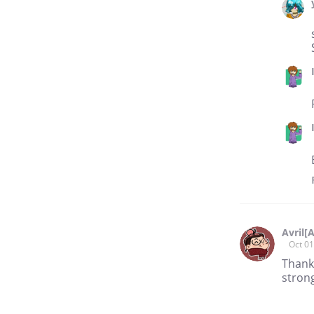
Avril[
Oct 01
Thank
strong