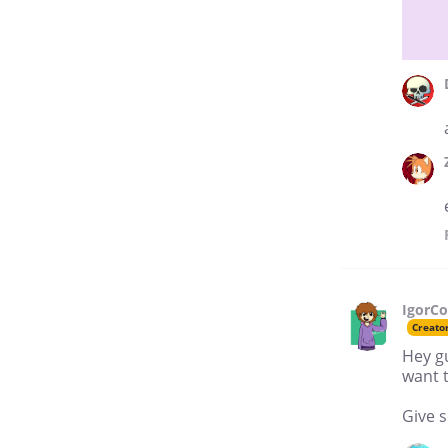
IgorC
Creato
Hey g
want t
Give s