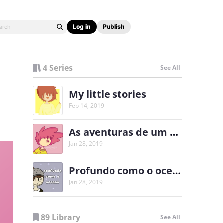
Log in
Publish
4 Series
See All
My little stories
Feb 14, 2019
As aventuras de um bipolar ( PT- BR )
Jan 28, 2019
Profundo como o oceano ( Pt-Br )
Jan 28, 2019
89 Library
See All