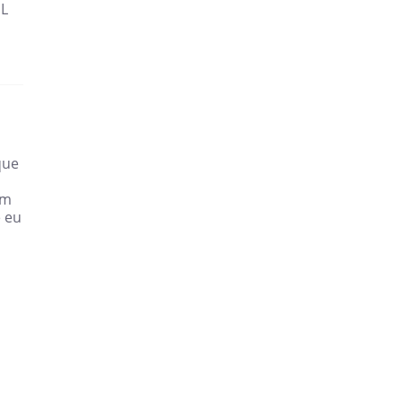
IL
que
ém
 eu