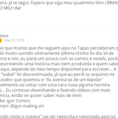
eira. já te segui. Espero que siga meu quadrinho tbm ( BRAS
 MIL)! vlw!
omics
May 22, 2019
r
ho que muitos que me seguem aqui no Tapas perceberam 
do muito sumido ultimamente (última tirinha foi dia 14 de
eiro) e sim, eu parei um pouco com as comics e novels, por
 escrevendo uma história mais bem produzida e quem sabe
 aqui, depende do meu tempo disponível para escrever... A
"Isabel" foi descontinuada, já que eu perdi os arquivos no
tador que queimou e "As aventuras de um bipolar"
velmente vai voltar com uma cara nova alguma horinha
s... Eu continuo desenhando e fazendo vídeos com mais
ência, então se quiser saber mais de mim:
be: Igor Comics
gram: @igor.making.art
undo como o oceano" vai ser reescrita e repostada aqui no