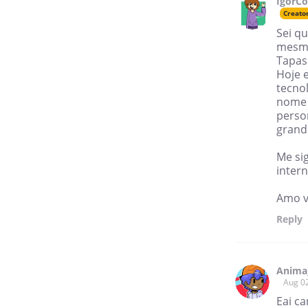
IgorC
Creato
Sei q
mesmo
Tapas
Hoje 
tecno
nome 
perso
grand
Me si
inter
Amo v
Reply
Anima
Aug 0
Eai c