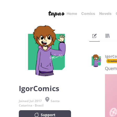
Home
Comics
Novels
IgorC
Creato
Quem 
IgorComics
Joined Jul 2017
Santa
Catarina - Brasil
Support