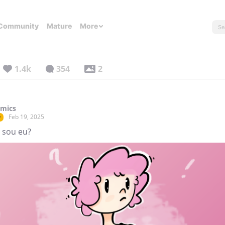
Community
Mature
More
1.4k
354
2
omics
Feb 19, 2025
r
sou eu?