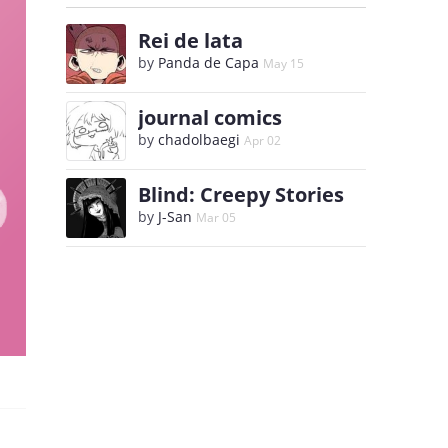
Rei de lata
by
Panda de Capa
May 15
journal comics
by
chadolbaegi
Apr 02
Blind: Creepy Stories
by
J-San
Mar 05