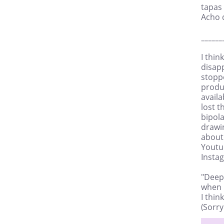
tapas 
Acho 
______
I thin
disapp
stoppe
produ
availa
lost t
bipola
drawi
about
Youtu
Insta
"Deep 
when I
I thin
(Sorry