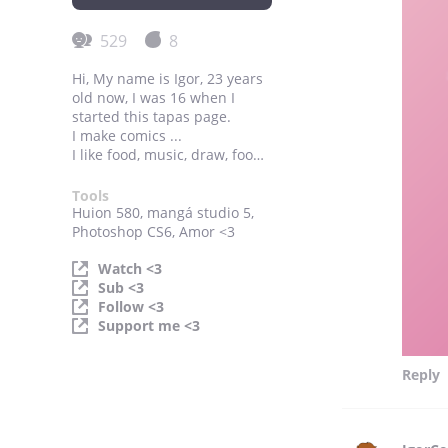
529
8
Hi, My name is Igor, 23 years
old now, I was 16 when I
started this tapas page.
I make comics ...
I like food, music, draw, food,
food and it's it
Tools
Huion 580, mangá studio 5,
Photoshop CS6, Amor <3
Watch <3
Sub <3
Follow <3
Support me <3
Reply