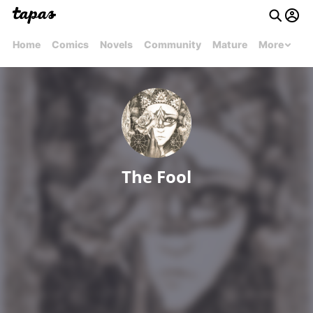
Home
Comics
Novels
Community
Mature
More
The Fool