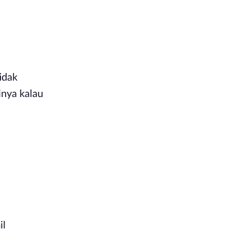
idak
inya kalau
il