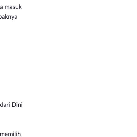
ita masuk
mbaknya
ari Dini
 memilih