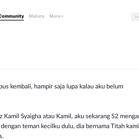
Community
Mature
More
pus kembali, hampir saja lupa kalau aku belum
 Kamil Syaigha atau Kamil, aku sekarang S2 menga
u dengan teman kecilku dulu, dia bernama Titah kami
s.