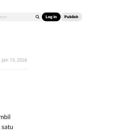
Log in
Publish
Jan 13, 2024
mbil
 satu