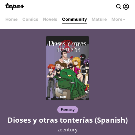
Home
Comics
Novels
Community
Mature
More
Fantasy
Dioses y otras tonterías (Spanish)
zeentury