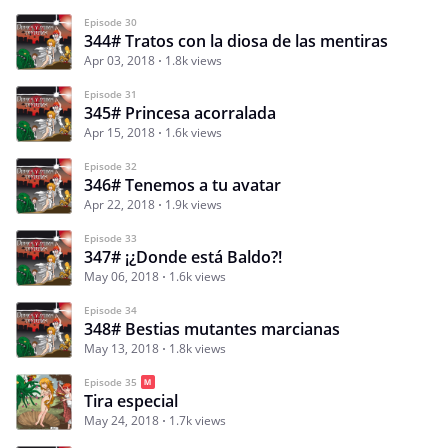
Episode 30
344# Tratos con la diosa de las mentiras
Apr 03, 2018
1.8k views
Episode 31
345# Princesa acorralada
Apr 15, 2018
1.6k views
Episode 32
346# Tenemos a tu avatar
Apr 22, 2018
1.9k views
Episode 33
347# ¡¿Donde está Baldo?!
May 06, 2018
1.6k views
Episode 34
348# Bestias mutantes marcianas
May 13, 2018
1.8k views
Episode 35
Tira especial
May 24, 2018
1.7k views