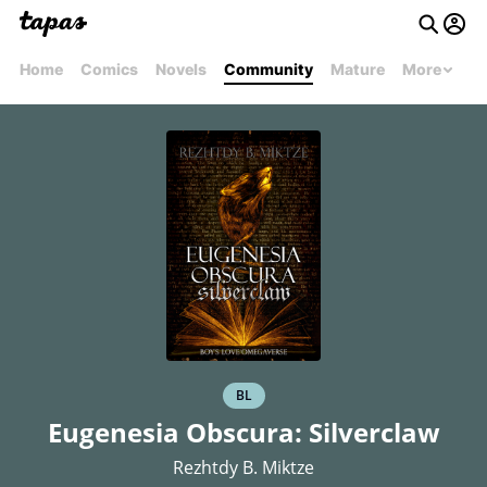
Home
Comics
Novels
Community
Mature
More
BL
Eugenesia Obscura: Silverclaw
Rezhtdy B. Miktze