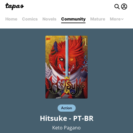
Home
Comics
Novels
Community
Mature
More
Action
Hitsuke - PT-BR
Keto Pagano