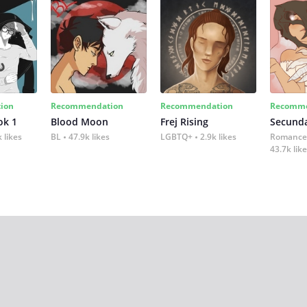
ion
Recommendation
Recommendation
Recomme
ok 1
Blood Moon
Frej Rising
Secund
 likes
BL
47.9k likes
LGBTQ+
2.9k likes
Romance
43.7k lik