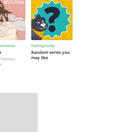
ndation
Feeling lucky
a
Random series you 
may like
 Fantasy
es