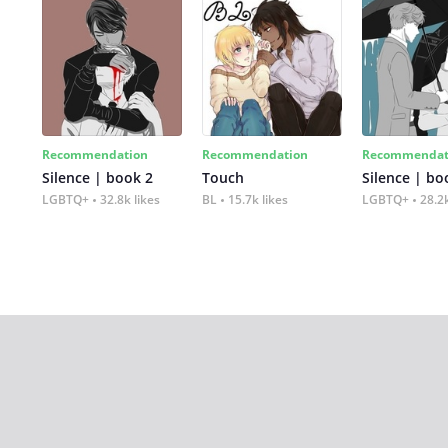
Recommendation
Recommendation
Recommendat
Silence | book 2
Touch
Silence | bo
LGBTQ+
32.8k likes
BL
15.7k likes
LGBTQ+
28.2k