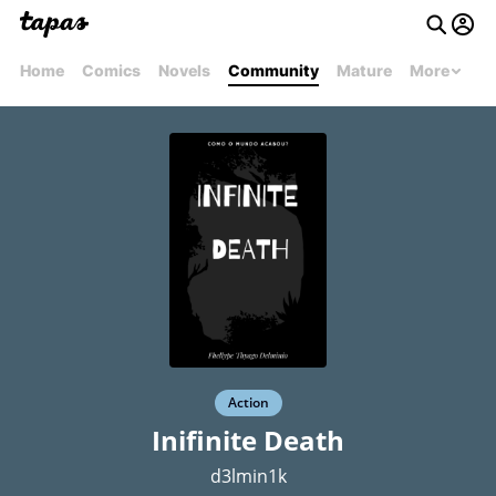
Home
Comics
Novels
Community
Mature
More
Action
Inifinite Death
d3lmin1k