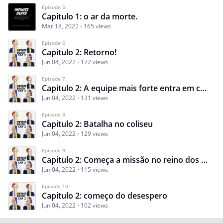
Episode 5
Capitulo 1: o ar da morte.
Mar 18, 2022
165 views
Episode 6
Capitulo 2: Retorno!
Jun 04, 2022
172 views
Episode 7
Capitulo 2: A equipe mais forte entra em cena.
Jun 04, 2022
131 views
Episode 8
Capitulo 2: Batalha no coliseu
Jun 04, 2022
129 views
Episode 9
Capitulo 2: Começa a missão no reino dos elfos
Jun 04, 2022
115 views
Episode 10
Capitulo 2: começo do desespero
Jun 04, 2022
102 views