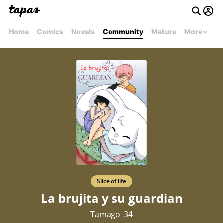
Home
Comics
Novels
Community
Mature
More
Slice of life
La brujita y su guardian
Tamago_34