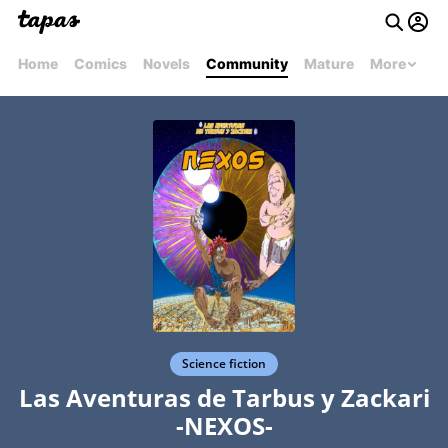
Home
Comics
Novels
Community
Mature
More
Science fiction
Las Aventuras de Tarbus y Zackari
-NEXOS-