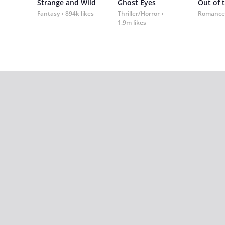
Strange and Wild
Ghost Eyes
Out of 
Fantasy
894k likes
Thriller/Horror
Romance
1.9m likes