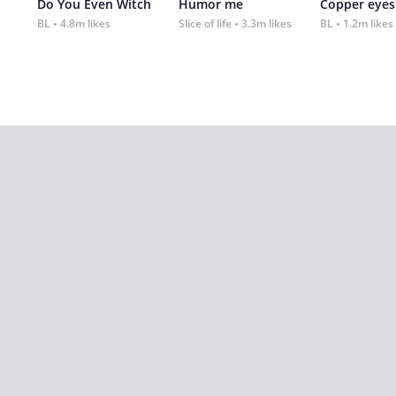
Do You Even Witch
Humor me
Copper eyes
BL
4.8m likes
Slice of life
3.3m likes
BL
1.2m likes