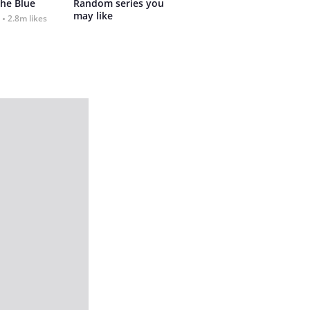
the Blue
Random series you 
may like
2.8m likes