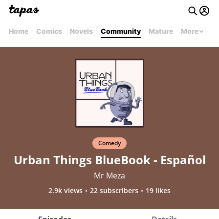
Home
Comics
Novels
Community
Mature
More
Comedy
Urban Things BlueBook - Español
Mr Meza
2.9k views
22 subscribers
19 likes