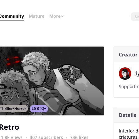
Community
Mature
More
Creator
d
Support m
Thriller/Horror
LGBTQ+
Details
Retro
Interior 
criaturas
11.8k views
307 subscribers
746 likes