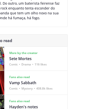
l. Do outro, um baterista feirense faz
 rock enquanto tenta esconder do
 banda que tem um olho novo na sua
Onde há fumaça, há fogo.
so read
More by the creator
Sete Mortes
Comic
Drama
116 likes
Fans also read
Vamp Sabbath
Comic
Mystery
408.8k likes
Fans also read
Hayden's notes