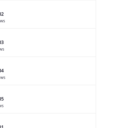
02
ews
03
ews
04
ews
05
ws
01