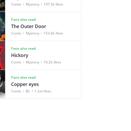
Comic
Mystery
197.5k likes
Fans also read
The Outer Door
Comic
Mystery
153.6k likes
Fans also read
Hickory
Comic
Mystery
10.2k likes
Fans also read
Copper eyes
Comic
BL
1.2m likes