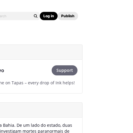
Log in
Publish
yo
Support
e on Tapas – every drop of Ink helps!
da Bahia. De um lado do estado, duas
 investigam mortes paranormais de