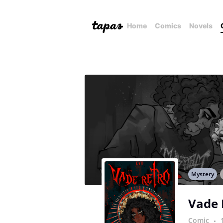
Home
Comics
Novels
Mystery
Vade 
Comic