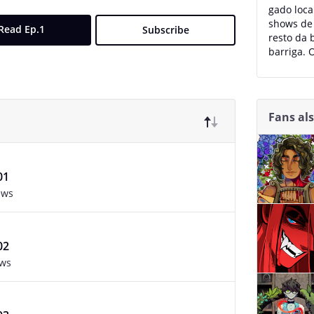
gado loca
shows de
Read Ep.1
Subscribe
resto da
barriga. 
Fans al
01
ews
02
ews