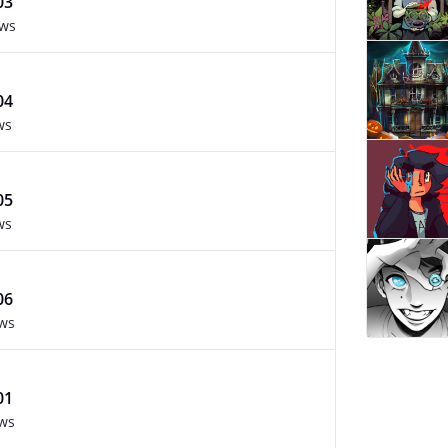
03
ews
04
ws
05
ws
06
ews
01
ews