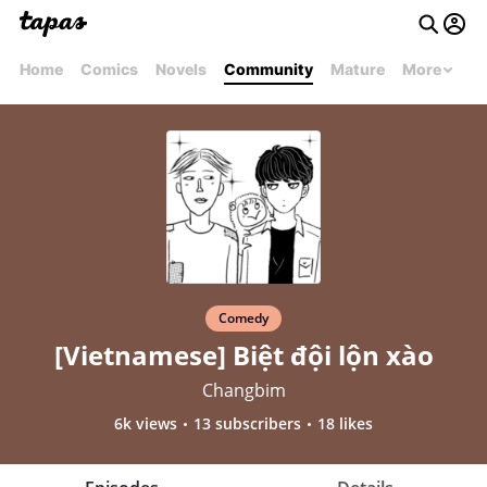
Home
Comics
Novels
Community
Mature
More
Comedy
[Vietnamese] Biệt đội lộn xào
Changbim
6k views
13 subscribers
18 likes